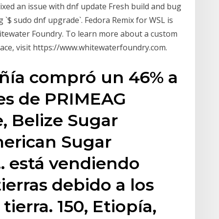
 Fixed an issue with dnf update Fresh build and bug
ng `$ sudo dnf upgrade`. Fedora Remix for WSL is
tewater Foundry. To learn more about a custom
ace, visit https://www.whitewaterfoundry.com.
añía compró un 46% a
nes de PRIMEAG
e, Belize Sugar
merican Sugar
.. está vendiendo
ierras debido a los
tierra. 150, Etiopía,