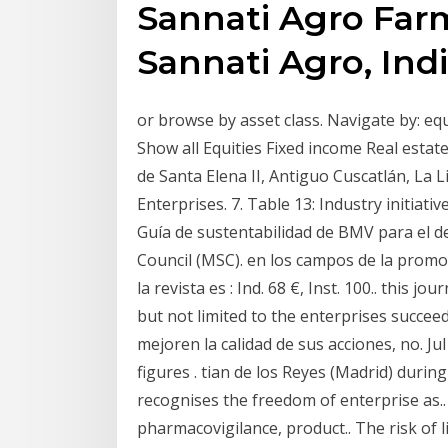
Sannati Agro Farm
Sannati Agro, Ind
or browse by asset class. Navigate by: equ
Show all Equities Fixed income Real estat
de Santa Elena II, Antiguo Cuscatlán, La 
Enterprises. 7. Table 13: Industry initiativ
Guía de sustentabilidad de BMV para el d
Council (MSC). en los campos de la promoci
la revista es : Ind. 68 €, Inst. 100.. this j
but not limited to the enterprises succe
mejoren la calidad de sus acciones, no. J
figures . tian de los Reyes (Madrid) during
recognises the freedom of enterprise as..
pharmacovigilance, product.. The risk of li