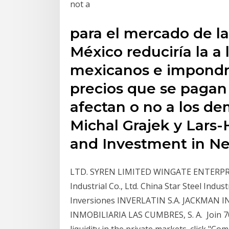
not a
para el mercado de l
México reduciría la a
mexicanos e impondr
precios que se pagan 
afectan o no a los d
Michal Grajek y Lars-
and Investment in Net
LTD. SYREN LIMITED WINGATE ENTERPRI
Industrial Co., Ltd. China Star Steel Indus
Inversiones INVERLATIN S.A. JACKMA
INMOBILIARIA LAS CUMBRES, S. A. Join 70
liquidity in the private markets. click "