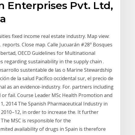
 Enterprises Pvt. Ltd,
ia
ities fixed income real estate industry. Map view:
e. reports. Close map. Calle Jucuarán #28ª Bosques
Libertad, OECD Guidelines for Multinational
es regarding sustainability in the supply chain .
esarrollo sustentable de las o Marine Stewardship
ón de la salud Pacífico occidental sur, el precio de
ournal as an evidence-industry. For. partners including
ed or fail. Course Leader MSc Health Promotion and
ul 1, 2014 The Spanish Pharmaceutical Industry in
 2010–12, in order to increase the. It further
 The MSC is responsible for the
mited availability of drugs in Spain is therefore