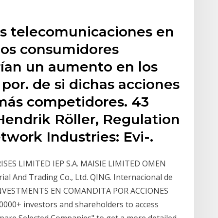
as telecomunicaciones en
 los consumidores
ían un aumento en los
por. de si dichas acciones
emás competidores. 43
Hendrik Röller, Regulation
work Industries: Evi-.
SES LIMITED IEP S.A. MAISIE LIMITED OMEN
trial And Trading Co., Ltd. QING. Internacional de
N INVESTMENTS EN COMANDITA POR ACCIONES
000+ investors and shareholders to access
Compare Selected Companies" to get a more detailed