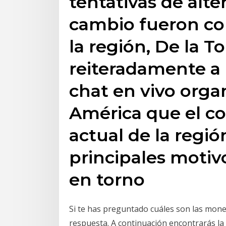
tentativas de alter
cambio fueron co
la región, De la T
reiteradamente a 
chat en vivo organ
América que el c
actual de la regió
principales moti
en torno
Si te has preguntado cuáles son las moned
respuesta. A continuación encontrarás l