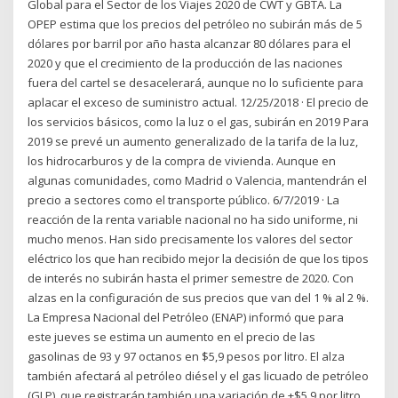
Global para el Sector de los Viajes 2020 de CWT y GBTA. La
OPEP estima que los precios del petróleo no subirán más de 5
dólares por barril por año hasta alcanzar 80 dólares para el
2020 y que el crecimiento de la producción de las naciones
fuera del cartel se desacelerará, aunque no lo suficiente para
aplacar el exceso de suministro actual. 12/25/2018 · El precio de
los servicios básicos, como la luz o el gas, subirán en 2019 Para
2019 se prevé un aumento generalizado de la tarifa de la luz,
los hidrocarburos y de la compra de vivienda. Aunque en
algunas comunidades, como Madrid o Valencia, mantendrán el
precio a sectores como el transporte público. 6/7/2019 · La
reacción de la renta variable nacional no ha sido uniforme, ni
mucho menos. Han sido precisamente los valores del sector
eléctrico los que han recibido mejor la decisión de que los tipos
de interés no subirán hasta el primer semestre de 2020. Con
alzas en la configuración de sus precios que van del 1 % al 2 %.
La Empresa Nacional del Petróleo (ENAP) informó que para
este jueves se estima un aumento en el precio de las
gasolinas de 93 y 97 octanos en $5,9 pesos por litro. El alza
también afectará al petróleo diésel y el gas licuado de petróleo
(GLP), que registrarán también una variación de +$5,9 por litro.